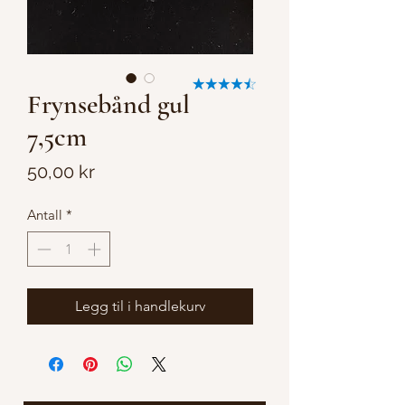
Frynsebånd gul
7,5cm
Pris
50,00 kr
Antall
*
Legg til i handlekurv