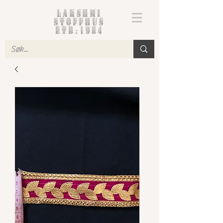
Lakshmi
Stoffhus
etb.1984