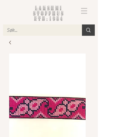
Lakshmi
Stoffhus
etb.1984