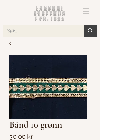
Lakshmi
Stoffhus
etb.1984
Bånd 10 grønn
Pris
30,00 kr