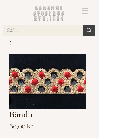
Lakshmi
Stoffhus
etb.1984
Bånd 1
Pris
60,00 kr