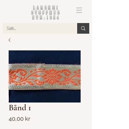
Lakshmi
Stoffhus
etb.1984
Bånd 1
Pris
40,00 kr