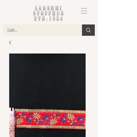
Lakshmi
Stoffhus
etb.1984